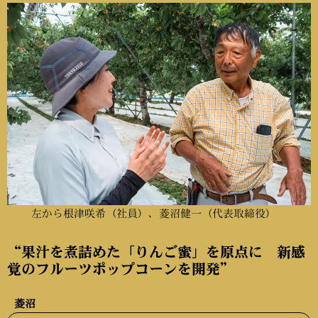
左から根津咲希（社員）、菱沼健一（代表取締役）
“果汁を煮詰めた「りんご蜜」を原点に 新感
覚のフルーツポップコーンを開発”
菱沼