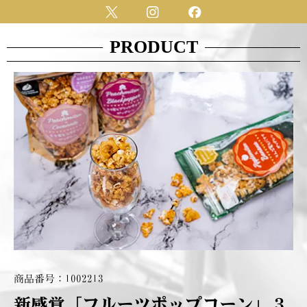
内
容
を
PRODUCT
ス
キ
ッ
プ
商品番号：1002213
新感覚「フルーツポップコーン」３