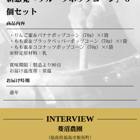
個セット
商品内容
・りんご蜜＆バナナポップコーン（70g）×1袋
・もも蜜＆ブラックペッパーポップコーン（70g）×1袋
・もも蜜＆ココナッツポップコーン（70g）×1袋
※特定原材料：乳
賞味期限：製造より90日
お届け温度帯：常温
お届け時期
通年
INTERVIEW
菱沼農園
（福島県福島市飯坂町）