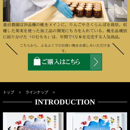
菱沼農園は20品種の桃をメインに、りんごやさくらんぼを栽培。収
穫した果実を使った加工品の開発にも力を入れている。桃を品種別
に絞り分けた「のむもも」は、年間で4万本を完売する人気商品。
こちらから、ふるふくでのお買い物をお楽しみいただけま
す。
トップ
＞
ラインナップ
＞
INTRODUCTION